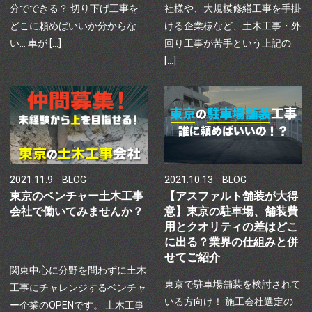
分でできる？ 切り下げ工事を
社様や、大規模修繕工事を手掛
どこに頼めばいいか分からな
ける企業様など、土木工事・外
い… 車が […]
回り工事が苦手という上記の
[…]
2021.11.9
BLOG
2021.10.13
BLOG
東京のベンチャー土木工事
【アスファルト舗装が大得
会社で働いてみませんか？
意】東京の駐車場、舗装費
用とクオリティの差はどこ
に出る？業界の仕組みと併
せてご紹介
関東中心に分野を問わずに土木
東京で駐車場舗装を検討されて
工事にチャレンジするベンチャ
いる方向け！ 施工会社選定の
ー企業のOPENです。 土木工事