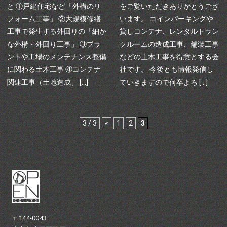
と ①戸建住宅など「外構のリ
をご覧いただきありがとうござ
フォーム工事」 ②大規模修繕
います。 コインパーキングや
工事で発生する外回りの「細か
貸しコンテナ、レンタルトラン
な外構・外回り工事」 ③プラ
クルームの造成工事、舗装工事
ントや工場のメンテナンス整備
などの土木工事を得意とする会
に関わる土木工事 ④コンテナ
社です。 今後とも情報発信し
関連工事（土地造成、 […]
ていきますので何卒よろ […]
3 / 3
«
1
2
3
〒144-0043