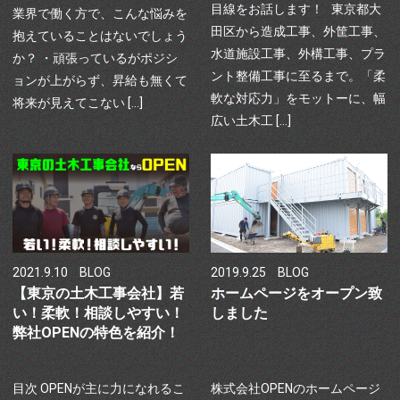
目線をお話します！ 東京都大
業界で働く方で、こんな悩みを
田区から造成工事、外筐工事、
抱えていることはないでしょう
水道施設工事、外構工事、プラ
か？ ・頑張っているがポジシ
ント整備工事に至るまで。「柔
ョンが上がらず、昇給も無くて
軟な対応力」をモットーに、幅
将来が見えてこない […]
広い土木工 […]
2021.9.10
BLOG
2019.9.25
BLOG
【東京の土木工事会社】若
ホームページをオープン致
い！柔軟！相談しやすい！
しました
弊社OPENの特色を紹介！
目次 OPENが主に力になれるこ
株式会社OPENのホームページ