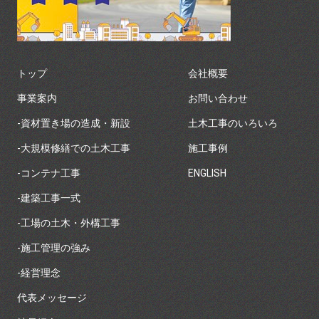
トップ
会社概要
事業案内
お問い合わせ
-資材置き場の造成・新設
土木工事のいろいろ
-大規模修繕での土木工事
施工事例
-コンテナ工事
ENGLISH
-建築工事一式
-工場の土木・外構工事
-施工管理の強み
-経営理念
代表メッセージ