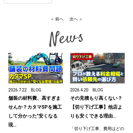
＜ 前へ
次へ ＞
News
2026.7.22
BLOG
2026.4.20
BLOG
舗装の材料費、高すぎま
その見積もり高くない？
せんか？カタマSPを施工
【切り下げ工事】他店よ
して分かった"安くなる
りも安くできる理由…
現…
「切り下げ工事、費用はどの