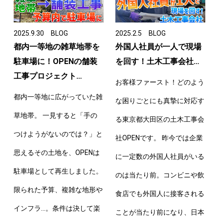
2025.9.30
BLOG
2025.2.5
BLOG
都内一等地の雑草地帯を
外国人社員が一人で現場
駐車場に！OPENの舗装
を回す！土木工事会社…
工事プロジェクト…
お客様ファースト！どのよう
都内一等地に広がっていた雑
な困りごとにも真摯に対応す
草地帯。 一見すると「手の
る東京都大田区の土木工事会
つけようがないのでは？」と
社OPENです。 昨今では企業
思えるその土地を、OPENは
に一定数の外国人社員がいる
駐車場として再生しました。
のは当たり前。コンビニや飲
限られた予算、複雑な地形や
食店でも外国人に接客される
インフラ…。条件は決して楽
ことが当たり前になり、日本