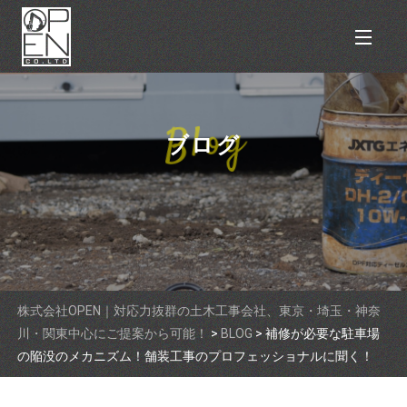
ブログ
株式会社OPEN｜対応力抜群の土木工事会社、東京・埼玉・神奈
川・関東中心にご提案から可能！
>
BLOG
>
補修が必要な駐車場
の陥没のメカニズム！舗装工事のプロフェッショナルに聞く！