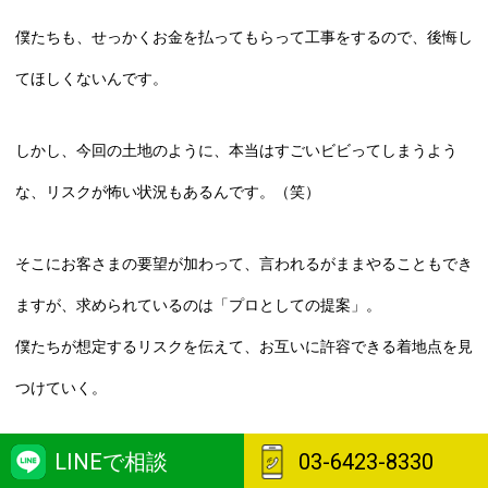
僕たちも、せっかくお金を払ってもらって工事をするので、後悔し
てほしくないんです。
しかし、今回の土地のように、本当はすごいビビってしまうよう
な、リスクが怖い状況もあるんです。（笑）
そこにお客さまの要望が加わって、言われるがままやることもでき
ますが、求められているのは「プロとしての提案」。
僕たちが想定するリスクを伝えて、お互いに許容できる着地点を見
つけていく。
LINEで相談
03-6423-8330
これができるっていうことが、僕たちの一番の強みだと感じていま