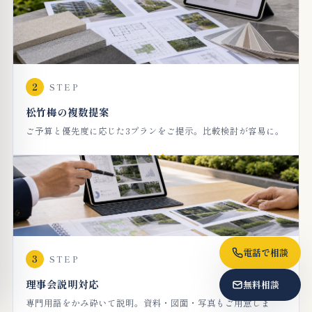
2
STEP
松竹梅の複数提案
ご予算と優先度に応じた3プランをご提示。比較検討が容易に。
電話で相談
3
STEP
理事会説明対応
無料相談
専門用語をかみ砕いて説明。資料・図面・写真もご用意しま