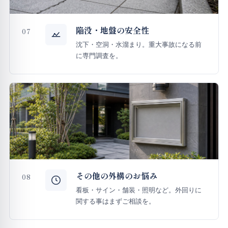
陥没・地盤の安全性
07
沈下・空洞・水溜まり。重大事故になる前
に専門調査を。
その他の外構のお悩み
08
看板・サイン・舗装・照明など。外回りに
関する事はまずご相談を。