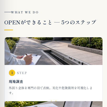
WHAT WE DO
OPENができること — 5つのステップ
1
STEP
現地調査
外回り全体を専門の目で点検。劣化や危険箇所を可視化しま
す。