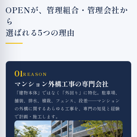
OPENが、管理組合・管理会社か
ら
選ばれる5つの理由
01
REASON
マンション外構工事の専門会社
「建物本体」ではなく「外回り」に特化。駐車場、
舗装、排水、植栽、フェンス、段差――マンション
の外構に関するあらゆる工事を、専門の知見と経験
で計画・施工します。