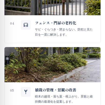
フェンス・門扉の老朽化
04
サビ・ぐらつき・閉まらない。防犯と見た
目を一度に解決します。
植栽の管理・景観の改善
05
樹木の越境・落ち葉・根上がり。景観と維
持費の最適化を提案します。