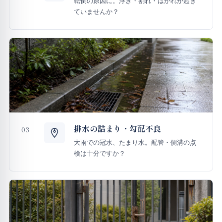
転倒の原因に。浮き・割れ・はがれが起き
ていませんか？
排水の詰まり・勾配不良
03
大雨での冠水、たまり水。配管・側溝の点
検は十分ですか？