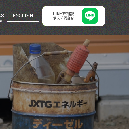
ENGLISH
KS
例