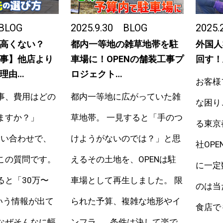
BLOG
2025.9.30
BLOG
2025.
高くない？
都内一等地の雑草地帯を駐
外国人
事】他店より
車場に！OPENの舗装工事プ
回す！
理由…
ロジェクト…
お客様
事、費用はどの
都内一等地に広がっていた雑
な困り
ますか？」
草地帯。 一見すると「手のつ
る東京
問い合わせで、
けようがないのでは？」と思
社OP
この質問です。
えるその土地を、OPENは駐
に一定
ると「30万〜
車場として再生しました。 限
のは当
いう情報が出て
られた予算、複雑な地形やイ
食店で
なぜそんなに幅
ンフラ…。条件は決して楽で