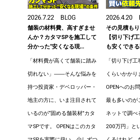
2026.7.22
BLOG
2026.4.20
舗装の材料費、高すぎませ
その見積もり
んか？カタマSPを施工して
【切り下げ工
分かった"安くなる現…
も安くできる
「材料費が高くて舗装に踏み
「切り下げ工
切れない」――そんな悩みを
くらいかかり
持つ投資家・デベロッパー・
OPENへのお
地主の方に、いま注目されて
最も多いのが
いるのが“固める舗装材”カタ
ネットで調べ
マSPです。 OPENはこのカタ
200万円」と
マSPを実際に扱い、少しずつ
くるけれど、